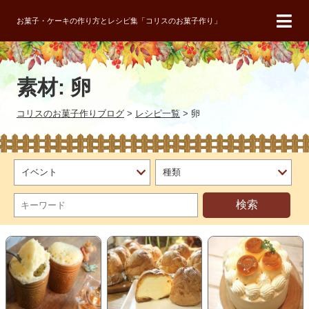
お菓子・ケーキの作り方とレシピ集「コリスのお菓子作り」
素材:
卵
コリスのお菓子作りブログ
>
レシピ一覧
>
卵
検索