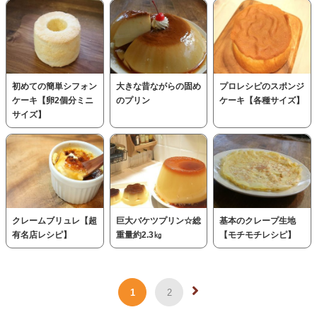
初めての簡単シフォン
大きな昔ながらの固め
プロレシピのスポンジ
ケーキ【卵2個分ミニ
のプリン
ケーキ【各種サイズ】
サイズ】
クレームブリュレ【超
巨大バケツプリン☆総
基本のクレープ生地
有名店レシピ】
重量約2.3㎏
【モチモチレシピ】
1
2