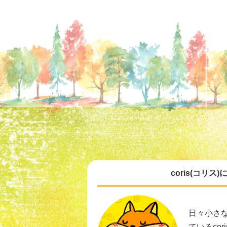
coris(コリス
日々小さ
ているcor