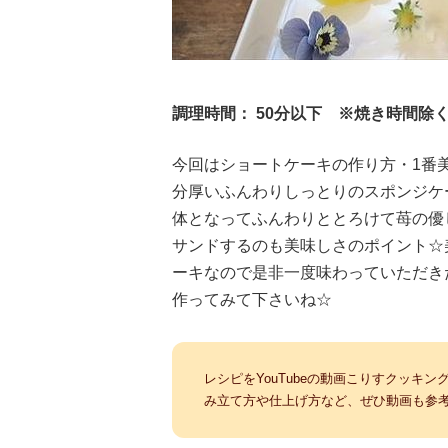
調理時間： 50分以下 ※焼き時間除
今回はショートケーキの作り方・1番
分厚いふんわりしっとりのスポンジケ
体となってふんわりととろけて苺の優
サンドするのも美味しさのポイント☆
ーキなので是非一度味わっていただき
作ってみて下さいね☆
レシピをYouTubeの動画こりすクッキ
み立て方や仕上げ方など、ぜひ動画も参