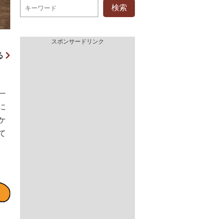
検索
スポンサードリンク
る
一
に
ケ
て