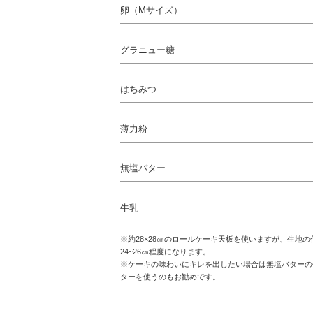
卵（Mサイズ）
グラニュー糖
はちみつ
薄力粉
無塩バター
牛乳
※約28×28㎝のロールケーキ天板を使いますが、生地
24~26㎝程度になります。
※ケーキの味わいにキレを出したい場合は無塩バターの
ターを使うのもお勧めです。