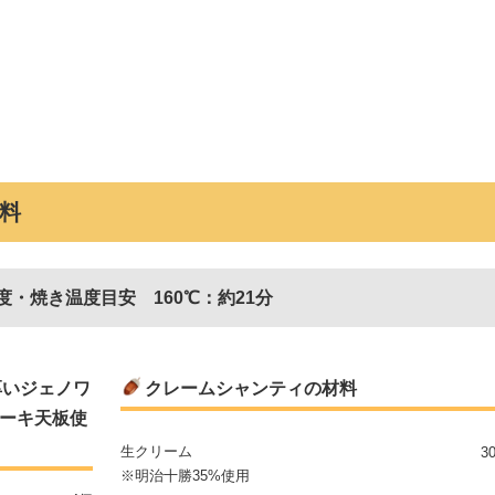
料
度・焼き温度目安 160℃：約21分
厚いジェノワ
クレームシャンティの材料
ケーキ天板使
生クリーム
3
※明治十勝35%使用