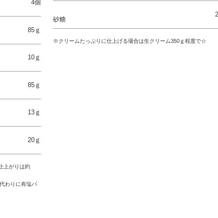
4個
砂糖
85ｇ
※クリームたっぷりに仕上げる場合は生クリーム350ｇ程度で☆
10ｇ
85ｇ
13ｇ
20ｇ
の仕上がりは約
代わりに有塩バ