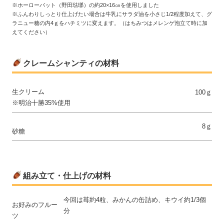
※ホーローバット（野田琺瑯）の約20×16㎝を使用しました
※ふんわりしっとり仕上げたい場合は牛乳にサラダ油を小さじ1/2程度加えて、グ
ラニュー糖の内4ｇをハチミツに変えます。（はちみつはメレンゲ泡立て時に加
えてください）
クレームシャンティの材料
生クリーム
100ｇ
※明治十勝35%使用
8ｇ
砂糖
組み立て・仕上げの材料
今回は苺約4粒、みかんの缶詰め、キウイ約1/3個
お好みのフルー
分
ツ