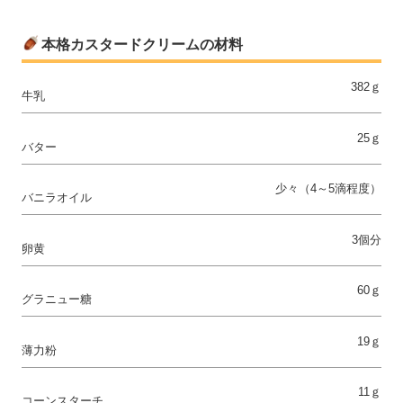
本格カスタードクリームの材料
382ｇ
牛乳
25ｇ
バター
少々（4～5滴程度）
バニラオイル
3個分
卵黄
60ｇ
グラニュー糖
19ｇ
薄力粉
11ｇ
コーンスターチ