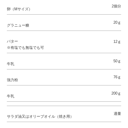
2個分
卵（Mサイズ）
20ｇ
グラニュー糖
バター
12ｇ
※有塩でも無塩でも可
50ｇ
牛乳
76ｇ
強力粉
200ｇ
牛乳
適量
サラダ油又はオリーブオイル（焼き用）