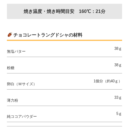
焼き温度・焼き時間目安 160℃：21分
チョコレートラングドシャの材料
38ｇ
無塩バター
38ｇ
粉糖
1個分（約40ｇ）
卵白（Ｍサイズ）
33ｇ
薄力粉
5ｇ
純ココアパウダー