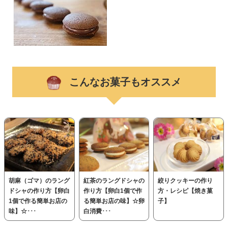
こんなお菓子もオススメ
胡麻（ゴマ）のラング
紅茶のラングドシャの
絞りクッキーの作り
ドシャの作り方【卵白
作り方【卵白1個で作
方・レシピ【焼き菓
1個で作る簡単お店の
る簡単お店の味】☆卵
子】
味】☆･･･
白消費･･･