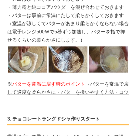
・薄力粉と純ココアパウダーを混ぜ合わせておきます
・バターは事前に常温にだして柔らかくしておきます
（室温が涼しくてバターがあまり柔らかくならない場合
は電子レンジ500Ｗで5秒ずつ加熱し、バターを指で押
せるくらいの柔らかさにします。）
※
バターを常温に戻す時のポイント
→
バターを常温で戻
して適度な柔らかさに・バターを扱いやすく方法・コツ
チョコレートラングドシャ作りスタート