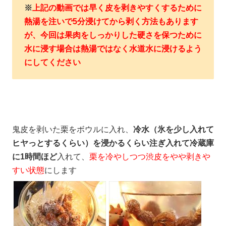
※
上記の動画では早く皮を剥きやすくするために
熱湯を注いで5分浸けてから剥く方法もあります
が、今回は果肉をしっかりした硬さを保つために
水に浸す場合は熱湯ではなく水道水に浸けるよう
にしてください
鬼皮を剥いた栗をボウルに入れ、
冷水（氷を少し入れて
ヒヤっとするくらい）を浸かるくらい注ぎ入れて冷蔵庫
に1時間ほど
入れて、
栗を冷やしつつ渋皮をやや剥きや
すい状態
にします