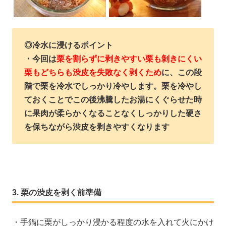
◎冷水に浸けるポイント
・今回は
栗を割らずに剥きやすい栗も剝きにくい
栗もどちらも渋皮を失敗なく剥くため
に、この段
階で栗を冷水でしっかり冷やします。栗を冷やし
ておくことでこの後沸騰したお湯にくぐらせた時
に
果肉が柔らかくなることなくしっかりした硬さ
を保ちながら
渋皮を剥きやすくなります
栗の渋皮を剥く前準備
・手鍋に栗がしっかり浸かる程度の水を入れて火にかけ