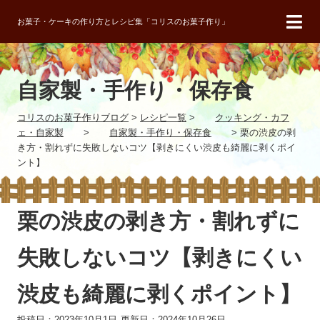
お菓子・ケーキの作り方とレシピ集「コリスのお菓子作り」
自家製・手作り・保存食
コリスのお菓子作りブログ
>
レシピ一覧
>
クッキング・カフ
ェ・自家製
>
自家製・手作り・保存食
>
栗の渋皮の剥
き方・割れずに失敗しないコツ【剥きにくい渋皮も綺麗に剥くポイ
ント】
栗の渋皮の剥き方・割れずに
失敗しないコツ【剥きにくい
渋皮も綺麗に剥くポイント】
投稿日：2023年10月1日
更新日：2024年10月26日