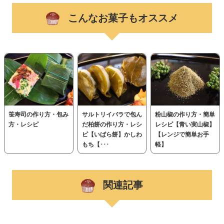
こんなお菓子もオススメ
笹寿司の作り方・包み
サルトリイバラで包ん
粉山椒の作り方・簡単
方・レシピ
だ柏餅の作り方・レシ
レシピ【青い実山椒】
ピ【いばら餅】かしわ
【レンジで簡単お手
もち【･･･
軽】
関連記事