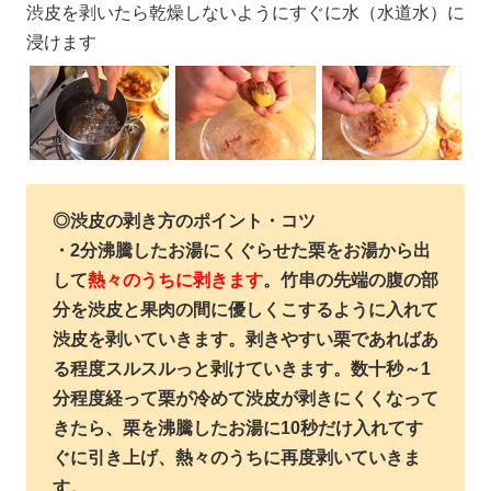
渋皮を剥いたら乾燥しないようにすぐに水（水道水）に
浸けます
◎
渋皮の剥き方のポイント・コツ
・2分沸騰したお湯にくぐらせた栗をお湯から出
して
熱々のうちに剥きます
。
竹串の先端の腹の部
分を渋皮と果肉の間に優しくこするように
入れて
渋皮を剥いていきます。剥きやすい栗であればあ
る程度スルスルっと剥けていきます。数十秒～1
分程度経って栗が冷めて渋皮が剥きにくくなって
きたら、栗を沸騰したお湯に10秒だけ入れてす
ぐに引き上げ、熱々のうちに再度剥いていきま
す。