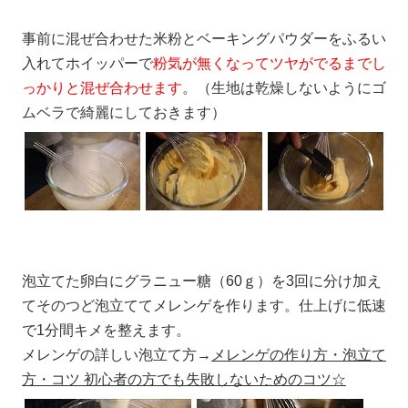
事前に混ぜ合わせた米粉とベーキングパウダーをふるい
入れてホイッパーで
粉気が無くなってツヤがでるまでし
っかりと混ぜ合わせます
。（生地は乾燥しないようにゴ
ムベラで綺麗にしておきます）
泡立てた卵白にグラニュー糖（60ｇ）を3回に分け加え
てそのつど泡立ててメレンゲを作ります。仕上げに低速
で1分間キメを整えます。
メレンゲの詳しい泡立て方→
メレンゲの作り方・泡立て
方・コツ 初心者の方でも失敗しないためのコツ☆