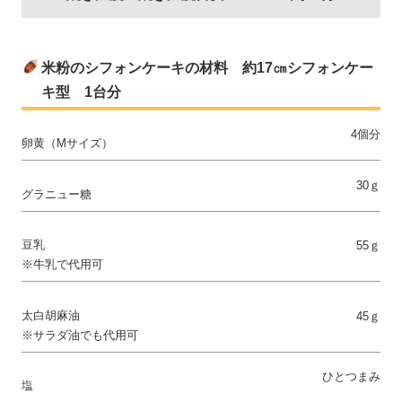
米粉のシフォンケーキの材料 約17㎝シフォンケー
キ型 1台分
4個分
卵黄（Mサイズ）
30ｇ
グラニュー糖
豆乳
55ｇ
※牛乳で代用可
太白胡麻油
45ｇ
※サラダ油でも代用可
ひとつまみ
塩