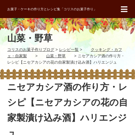
お菓子・ケーキの作り方とレシピ集「コリスのお菓子作り」
山菜・野草
コリスのお菓子作りブログ
>
レシピ一覧
>
クッキング・カフ
ェ・自家製
>
山菜・野草
>
ニセアカシア酒の作り方・
レシピ【ニセアカシアの花の自家製漬け込み酒】ハリエンジュ
ニセアカシア酒の作り方・レ
シピ【ニセアカシアの花の自
家製漬け込み酒】ハリエンジ
ュ