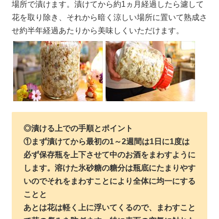
場所で漬けます。漬けてから約1ヵ月経過したら濾して
花を取り除き、それから暗く涼しい場所に置いて熟成さ
せ約半年経過あたりから美味しくいただけます。
◎
漬ける上での手順とポイント
①まず漬けてから最初の1～2週間は1日に1度は
必ず保存瓶を上下させて中のお酒をまわすように
します。溶けた氷砂糖の糖分は瓶底にたまりやす
いのでそれをまわすことにより全体に均一にする
ことと
あとは花は軽く上に浮いてくるので、まわすこと