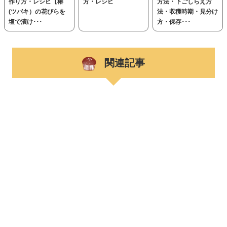
作り方・レシピ【椿
方・レシピ
方法・下ごしらえ方
(ツバキ）の花びらを
法・収穫時期・見分け
塩で漬け･･･
方・保存･･･
関連記事