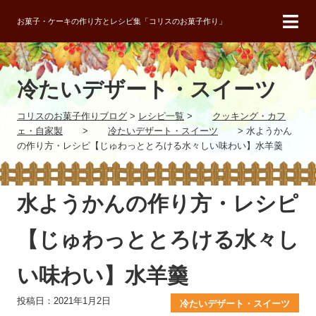
お菓子・ケーキの作り方とレシピ集「コリスのお菓子作り」
冷たいデザート・スイーツ
コリスのお菓子作りブログ
>
レシピ一覧
>
クッキング・カフ
ェ・自家製
>
冷たいデザート・スイーツ
>
水ようかん
の作り方・レシピ【じゅわっととろける水々しい味わい】水羊羹
水ようかんの作り方・レシピ
【じゅわっととろける水々し
い味わい】水羊羹
投稿日：2021年1月2日
冷たいデザート・スイーツ