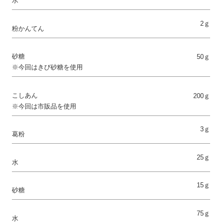
水
2ｇ
粉かんてん
砂糖
50ｇ
※今回はきび砂糖を使用
こしあん
200ｇ
※今回は市販品を使用
3ｇ
葛粉
25ｇ
水
15ｇ
砂糖
75ｇ
水