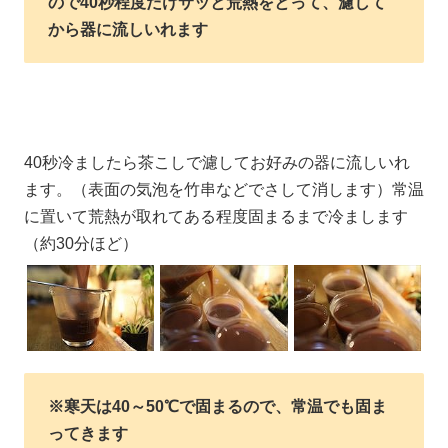
ので40秒程度だけサッと荒熱をとって、濾して
から器に流しいれます
40秒冷ましたら茶こしで濾してお好みの器に流しいれ
ます。（表面の気泡を竹串などでさして消します）常温
に置いて荒熱が取れてある程度固まるまで冷まします
（約30分ほど）
※寒天は40～50℃で固まるので、常温でも固ま
ってきます