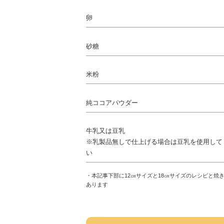
卵
砂糖
米粉
純ココアパウダー
牛乳又は豆乳
※乳製品無しで仕上げる場合は豆乳を使用して
い
・本記事下部に12㎝サイズと18㎝サイズのレシピと焼
あります