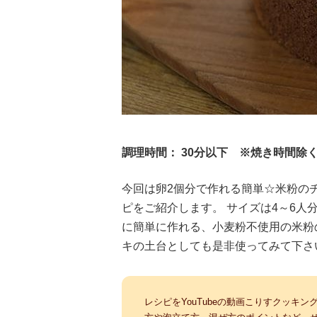
調理時間： 30分以下 ※焼き時間除
今回は卵2個分で作れる簡単☆米粉の
ピをご紹介します。 サイズは4～6人
に簡単に作れる、小麦粉不使用の米粉
キの土台としても是非使ってみて下さ
レシピをYouTubeの動画こりすクッキ