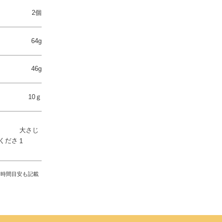
2個
64g
46g
10ｇ
大さじ
くださ
1
き時間目安も記載