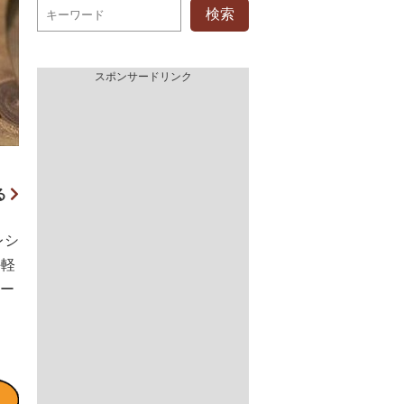
検索
スポンサードリンク
る
レシ
手軽
ケー