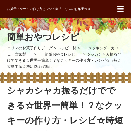
お菓子・ケーキの作り方とレシピ集「コリスのお菓子作り」
簡単おやつレシピ
コリスのお菓子作りブログ
>
レシピ一覧
>
クッキング・カフ
ェ・自家製
>
簡単おやつレシピ
>
シャカシャカ振るだ
けでできる☆世界一簡単！？なクッキーの作り方・レシピ☆時短☆
大量生産☆洗い物ほぼ無し
シャカシャカ振るだけでで
きる☆世界一簡単！？なクッ
キーの作り方・レシピ☆時短