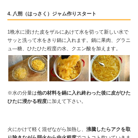
八朔（はっさく）ジャム作りスタート
1晩水に浸けた皮をザルにあけて水を切って新しい水で
サッと洗って水をきり鍋に入れます。鍋に果肉、グラニ
ュ―糖、ひたひた程度の水、クエン酸を加えます。
※水の分量は
他の材料を鍋に入れ終わった後に皮がひた
ひたに浸かる程度
に加えて下さい。
火にかけて軽く混ぜながら加熱し、
沸騰したらアクを取
り除きながら弱火から中火程度
でコトコト炊いていきま