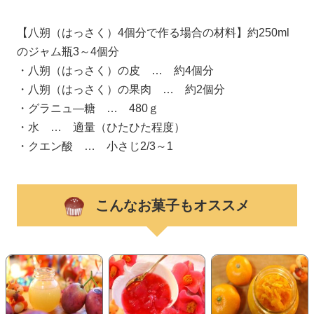
【八朔（はっさく）4個分で作る場合の材料】約250ml
のジャム瓶3～4個分
・八朔（はっさく）の皮 … 約4個分
・八朔（はっさく）の果肉 … 約2個分
・グラニュ―糖 … 480ｇ
・水 … 適量（ひたひた程度）
・クエン酸 … 小さじ2/3～1
こんなお菓子もオススメ