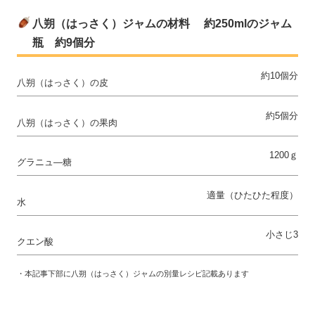
八朔（はっさく）ジャムの材料 約250mlのジャム
瓶 約9個分
約10個分
八朔（はっさく）の皮
約5個分
八朔（はっさく）の果肉
1200ｇ
グラニュ―糖
適量（ひたひた程度）
水
小さじ3
クエン酸
・本記事下部に八朔（はっさく）ジャムの別量レシピ記載あります