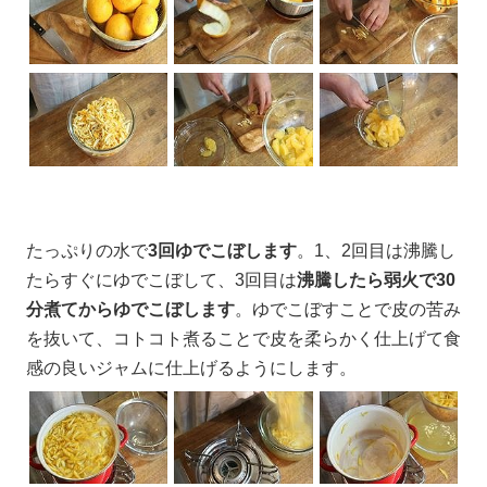
たっぷりの水で
3回ゆでこぼします
。1、2回目は沸騰し
たらすぐにゆでこぼして、3回目は
沸騰したら弱火で30
分煮てからゆでこぼします
。ゆでこぼすことで皮の苦み
を抜いて、コトコト煮ることで皮を柔らかく仕上げて食
感の良いジャムに仕上げるようにします。