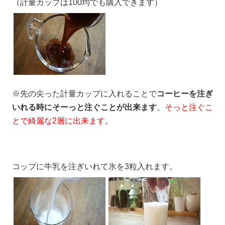
（計量カップは100均でも購入できます）
※先の尖った計量カップに入れることで
コーヒーを注ぎ
いれる時にそーっと注ぐことが出来ます
。
そっと注ぐこ
とで綺麗な2層に出来ます
。
コップに牛乳を注ぎいれて氷を3粒入れます。